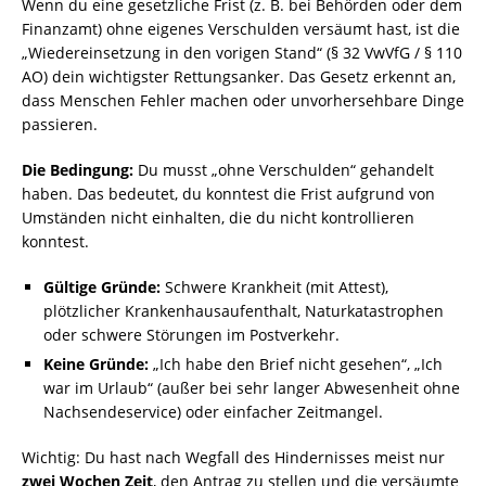
Wenn du eine gesetzliche Frist (z. B. bei Behörden oder dem
Finanzamt) ohne eigenes Verschulden versäumt hast, ist die
„Wiedereinsetzung in den vorigen Stand“ (§ 32 VwVfG / § 110
AO) dein wichtigster Rettungsanker. Das Gesetz erkennt an,
dass Menschen Fehler machen oder unvorhersehbare Dinge
passieren.
Die Bedingung:
Du musst „ohne Verschulden“ gehandelt
haben. Das bedeutet, du konntest die Frist aufgrund von
Umständen nicht einhalten, die du nicht kontrollieren
konntest.
Gültige Gründe:
Schwere Krankheit (mit Attest),
plötzlicher Krankenhausaufenthalt, Naturkatastrophen
oder schwere Störungen im Postverkehr.
Keine Gründe:
„Ich habe den Brief nicht gesehen“, „Ich
war im Urlaub“ (außer bei sehr langer Abwesenheit ohne
Nachsendeservice) oder einfacher Zeitmangel.
Wichtig: Du hast nach Wegfall des Hindernisses meist nur
zwei Wochen Zeit
, den Antrag zu stellen und die versäumte